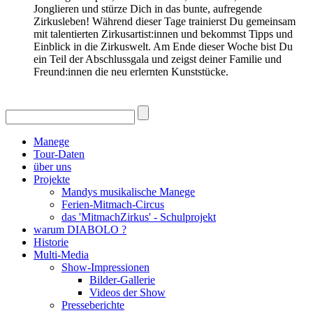
Jonglieren und stürze Dich in das bunte, aufregende
Zirkusleben! Während dieser Tage trainierst Du gemeinsam
mit talentierten Zirkusartist:innen und bekommst Tipps und
Einblick in die Zirkuswelt. Am Ende dieser Woche bist Du
ein Teil der Abschlussgala und zeigst deiner Familie und
Freund:innen die neu erlernten Kunststücke.
Manege
Tour-Daten
über uns
Projekte
Mandys musikalische Manege
Ferien-Mitmach-Circus
das 'MitmachZirkus' - Schulprojekt
warum DIABOLO ?
Historie
Multi-Media
Show-Impressionen
Bilder-Gallerie
Videos der Show
Presseberichte