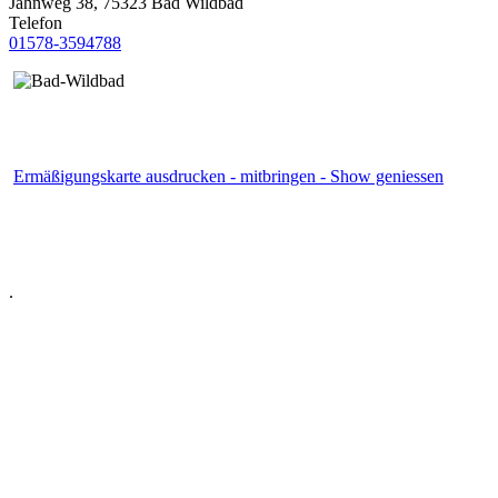
Jahnweg 38, 75323 Bad Wildbad
Telefon
01578-3594788
Ermäßigungskarte ausdrucken - mitbringen - Show geniessen
.