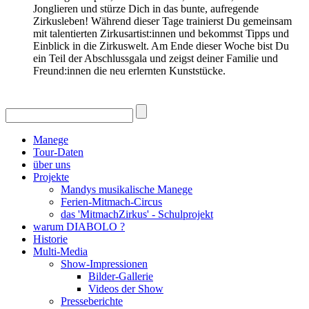
Jonglieren und stürze Dich in das bunte, aufregende
Zirkusleben! Während dieser Tage trainierst Du gemeinsam
mit talentierten Zirkusartist:innen und bekommst Tipps und
Einblick in die Zirkuswelt. Am Ende dieser Woche bist Du
ein Teil der Abschlussgala und zeigst deiner Familie und
Freund:innen die neu erlernten Kunststücke.
Manege
Tour-Daten
über uns
Projekte
Mandys musikalische Manege
Ferien-Mitmach-Circus
das 'MitmachZirkus' - Schulprojekt
warum DIABOLO ?
Historie
Multi-Media
Show-Impressionen
Bilder-Gallerie
Videos der Show
Presseberichte