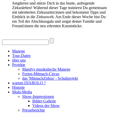
Jonglieren und stürze Dich in das bunte, aufregende
Zirkusleben! Während dieser Tage trainierst Du gemeinsam
mit talentierten Zirkusartist:innen und bekommst Tipps und
Einblick in die Zirkuswelt. Am Ende dieser Woche bist Du
ein Teil der Abschlussgala und zeigst deiner Familie und
Freund:innen die neu erlernten Kunststücke.
Manege
Tour-Daten
über uns
Projekte
Mandys musikalische Manege
Ferien-Mitmach-Circus
das 'MitmachZirkus' - Schulprojekt
warum DIABOLO ?
Historie
Multi-Media
Show-Impressionen
Bilder-Gallerie
Videos der Show
Presseberichte